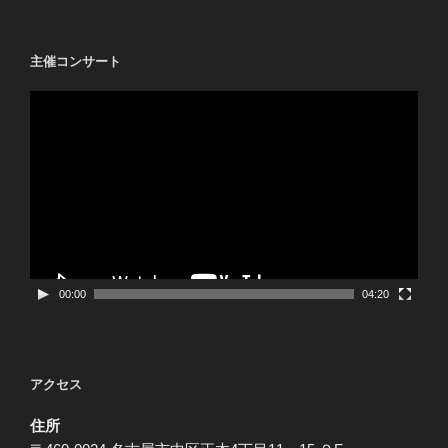
主催コンサート
動
画
プ
レ
ー
ヤ
ー
00:00
04:20
アクセス
住所