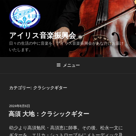
コ
ン
テ
ン
ツ
アイリス音楽振興会
へ
日々の生活の中に音楽を。アイリス音楽振興会があなたにお届け
ス
いたします。
キ
ッ
メニュー
プ
カテゴリー: クラシックギター
投
2024年8月6日
稿
高須 大地：クラシックギター
日:
幼少より高須勉民・高須恵に師事。その後、松永一文に
ギターを、エリカ・シュトローブルにメトーディック及