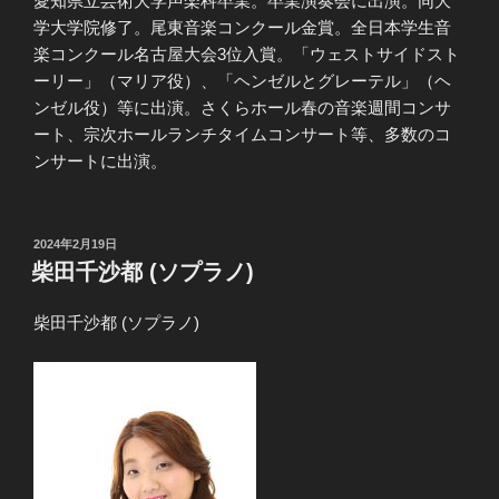
愛知県立芸術大学声楽科卒業。卒業演奏会に出演。同大
学大学院修了。尾東音楽コンクール金賞。全日本学生音
楽コンクール名古屋大会3位入賞。「ウェストサイドスト
ーリー」（マリア役）、「ヘンゼルとグレーテル」（ヘ
ンゼル役）等に出演。さくらホール春の音楽週間コンサ
ート、宗次ホールランチタイムコンサート等、多数のコ
ンサートに出演。
投
2024年2月19日
稿
柴田千沙都 (ソプラノ)
日:
柴田千沙都 (ソプラノ)