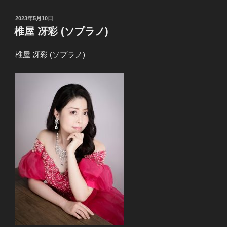
投
2023年5月10日
稿
椎屋 冴彩 (ソプラノ)
日:
椎屋 冴彩 (ソプラノ)