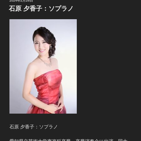
投
2024年2月26日
稿
石原 夕香子：ソプラノ
日:
石原 夕香子：ソプラノ