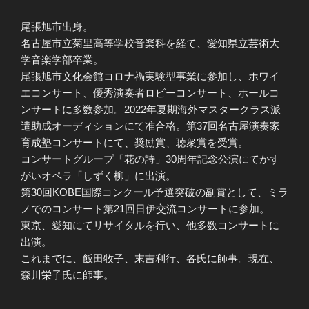
尾張旭市出身。
名古屋市立菊里高等学校音楽科を経て、愛知県立芸術大
学音楽学部卒業。
尾張旭市文化会館コロナ禍実験型事業に参加し、ホワイ
エコンサート、優秀演奏者ロビーコンサート、ホールコ
ンサートに多数参加。2022年夏期海外マスタークラス派
遣助成オーディションにて准合格。第37回名古屋演奏家
育成塾コンサートにて、奨励賞、聴衆賞を受賞。
コンサートグループ「花の詩」30周年記念公演にてかす
がいオペラ「しずく柳」に出演。
第30回KOBE国際コンクール予選突破の副賞として、ミラ
ノでのコンサート第21回日伊交流コンサートに参加。
東京、愛知にてリサイタルを行い、他多数コンサートに
出演。
これまでに、飯田牧子、末吉利行、各氏に師事。現在、
森川栄子氏に師事。