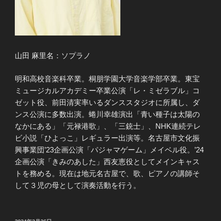
山田 麻里名：ソプラノ
明和高校音楽科卒業。桐朋学園大学音楽学部卒業。東宝
ミュージカルアカデミー卒業公演「レ・ミゼラブル」コ
ゼット役、前田清実率いるダンススタジオに所属し、ダ
ンス公演に多数出演。蜷川幸雄演出「青い種子は太陽の
なかにある」「元禄港歌」、「三銃士」、NHK連続テレ
ビ小説「ひよっこ」レギュラー出演等。名古屋市文化振
興事業団’23企画公演「パジャマゲーム」メイベル役。’24
企画公演「きみのあした」西友恵役としてメインキャス
トを務める。現在は地元名古屋で、歌、ピアノの講師そ
して３児の母として演奏活動を行う。