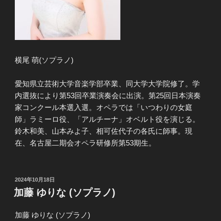
横尾 萌(ソプラノ)
愛知県立芸術大学音楽学部卒業、同大学大学院修了。学
内選抜により第53回卒業演奏会に出演。第25回日本演奏
家コンクール本選入選。オペラでは「いつわりの女庭
師」ラミーロ役、「アルチーナ」オベルト役を演じる。
鈴木和美、山本みよ子、相可佐代子の各氏に師事。現
在、名古屋二期会オペラ研修所第53期生。
投
2024年10月18日
稿
加藤 ゆりな (ソプラノ)
日:
加藤 ゆりな (ソプラノ)