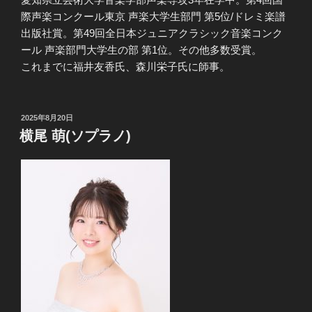
際声楽コンクール東京 声楽大学生部門 第5位/ドレミ楽譜
出版社賞。第49回全日本ジュニアクラシック音楽コンク
ール 声楽部門大学生の部 第1位。その他多数受賞。
これまでに福井友香氏、森川栄子氏に師事。
投
2025年8月20日
稿
横尾 萌(ソプラノ)
日: