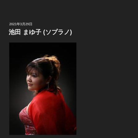
投
2021年3月29日
稿
池田 まゆ子 (ソプラノ)
日: