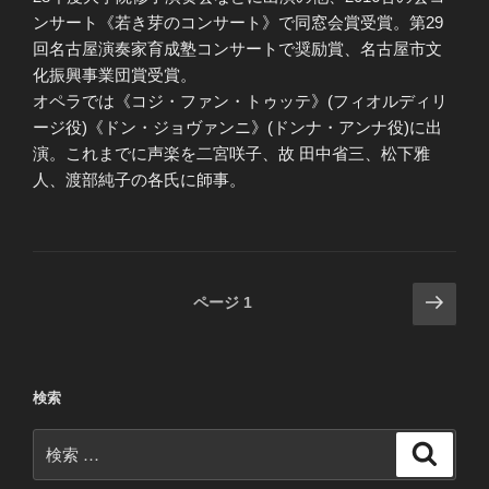
ンサート《若き芽のコンサート》で同窓会賞受賞。第29
回名古屋演奏家育成塾コンサートで奨励賞、名古屋市文
化振興事業団賞受賞。
オペラでは《コジ・ファン・トゥッテ》(フィオルディリ
ージ役)《ドン・ジョヴァンニ》(ドンナ・アンナ役)に出
演。これまでに声楽を二宮咲子、故 田中省三、松下雅
人、渡部純子の各氏に師事。
投
次
ページ
1
の
稿
ペ
ナ
ー
ビ
検索
ジ
ゲ
検
ー
検
索
索:
シ