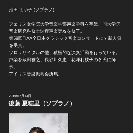
池田 まゆ子 (ソプラノ)
フェリス女学院大学音楽学部声楽学科を卒業、同大学院
音楽研究科修士課程声楽専攻を修了。
第58回TIAA全日本クラシック音楽コンサートにて新人賞
を受賞。
ソロリサイタルの他、積極的な演奏活動を行っている。
声楽を蔵田雅之、長谷川久恵、花澤利枝子の各氏に師
事。
アイリス音楽振興会所属。
投
2019年7月13日
稿
後藤 夏穂里（ソプラノ）
日: