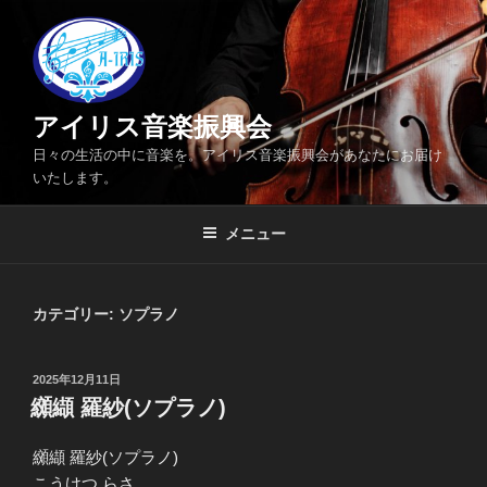
コ
ン
テ
ン
ツ
アイリス音楽振興会
へ
日々の生活の中に音楽を。アイリス音楽振興会があなたにお届け
ス
いたします。
キ
ッ
メニュー
プ
カテゴリー: ソプラノ
投
2025年12月11日
稿
纐纈 羅紗(ソプラノ)
日:
纐纈 羅紗(ソプラノ)
こうけつ らさ