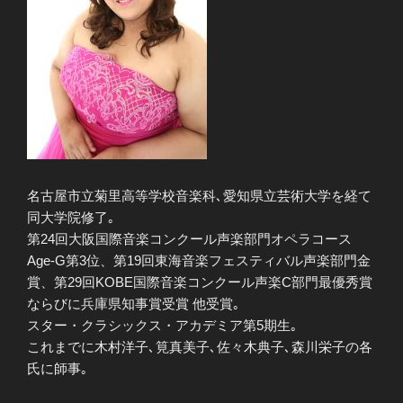
名古屋市立菊里高等学校音楽科､愛知県立芸術大学を経て
同大学院修了｡
第24回大阪国際音楽コンクール声楽部門オペラコース
Age-G第3位、第19回東海音楽フェスティバル声楽部門金
賞、第29回KOBE国際音楽コンクール声楽C部門最優秀賞
ならびに兵庫県知事賞受賞 他受賞｡
スター・クラシックス・アカデミア第5期生｡
これまでに木村洋子､筧真美子､佐々木典子､森川栄子の各
氏に師事｡