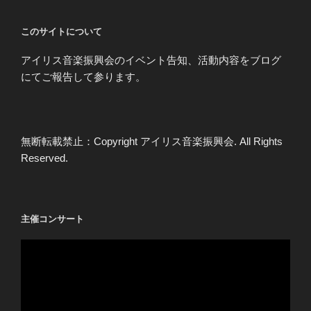
ョ
ン
このサイトについて
アイリス音楽振興会のイベント告知、活動内容をブログ
にてご報告して参ります。
無断転載禁止：Copyright アイリス音楽振興会. All Rights
Reserved.
主催コンサート
動
画
プ
レ