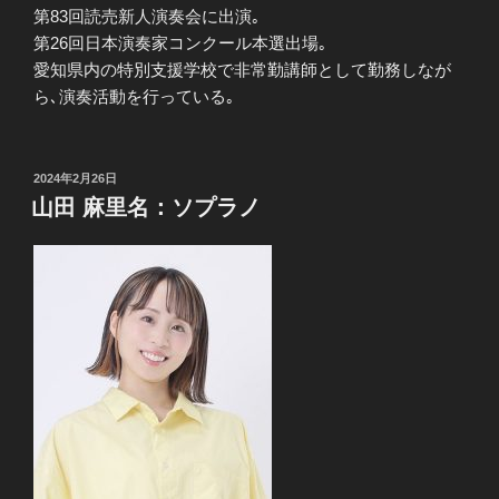
第83回読売新人演奏会に出演｡
第26回日本演奏家コンクール本選出場｡
愛知県内の特別支援学校で非常勤講師として勤務しなが
ら､演奏活動を行っている｡
投
2024年2月26日
稿
山田 麻里名：ソプラノ
日: