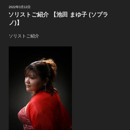
投
2022年3月12日
稿
ソリストご紹介 【池田 まゆ子 (ソプラ
日:
ノ)】
ソリストご紹介