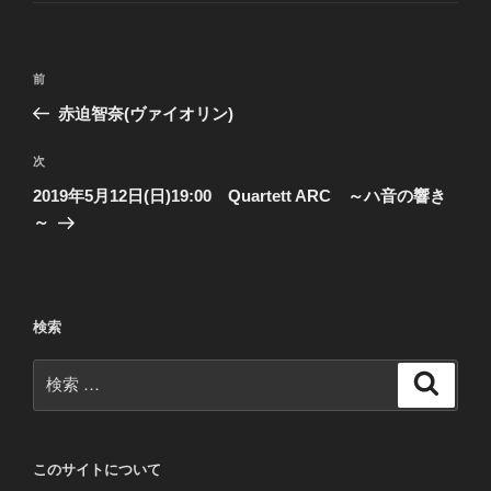
リ
ー
投
過
前
稿
去
赤迫智奈(ヴァイオリン)
ナ
の
ビ
投
次
次
稿
ゲ
の
2019年5月12日(日)19:00 Quartett ARC ～ハ音の響き
投
ー
～
稿
シ
ョ
ン
検索
検
検
索
索:
このサイトについて