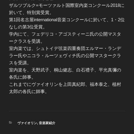
ザルツブルク=モーツァルト国際室内楽コンクール2018に
於いて、特別賞受賞。
第1回名古屋international音楽コンクールに於いて、1・2位
なしの第3位受賞。
学内にて、フェデリコ・アゴスティーニ氏の公開マスタ
ークラスを受講。
室内楽では、シュトイデ弦楽四重奏団エルマー・ランデ
ラー氏やニコラ・ルーツェヴィチ氏の公開マスタークラ
スを受講。
室内楽を、天野武子、桐山健志、白石禮子、平光真彌の
各氏に師事。
これまでにヴァイオリンを上田真紀郎、福本泰之、植村
太郎の各氏に師事。
カ
ヴァイオリン
,
音楽家紹介
テ
ゴ