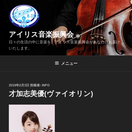
コ
ン
テ
ン
ツ
アイリス音楽振興会
へ
日々の生活の中に音楽を。アイリス音楽振興会があなたにお届け
ス
いたします。
キ
ッ
メニュー
プ
投
2019年2月3日
投稿者:
INFO
稿
才加志美優(ヴァイオリン)
日: