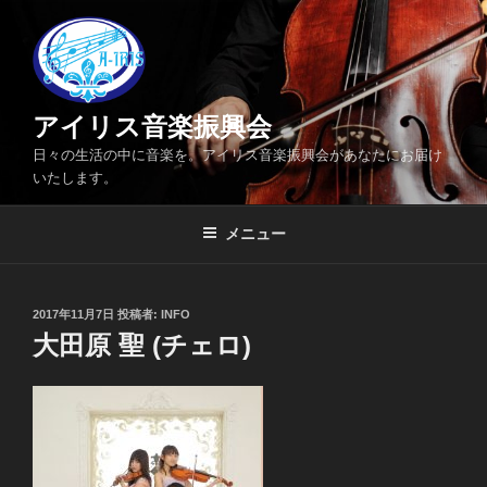
コ
ン
テ
ン
ツ
アイリス音楽振興会
へ
日々の生活の中に音楽を。アイリス音楽振興会があなたにお届け
ス
いたします。
キ
ッ
メニュー
プ
投
2017年11月7日
投稿者:
INFO
稿
大田原 聖 (チェロ)
日: