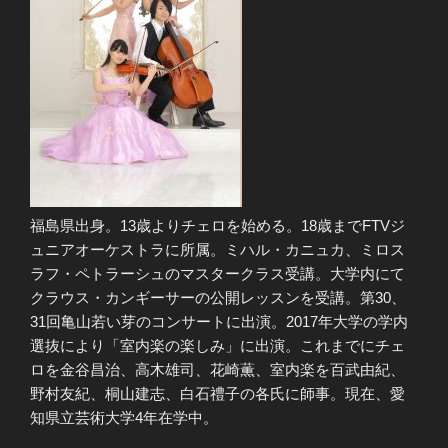
福島県出身。13歳よりチェロを始める。18歳までFTVジ
ュニアオーケストラに所属。ミハル・カニュカ、ミロス
ラフ・ペトラーシュのマスタークラス受講。大学内にて
クラウス・カンギーサーの公開レッスンを受講。第30、
31回亀山若い芽のコンサートに出演。2017年大学の学内
選抜により「室内楽の楽しみ」に出演。これまでにチェ
ロを金谷昌治、高木雄司、花崎薫、室内楽を百武由紀、
野村友紀、桐山建志、白石禮子の各氏に師事。現在、愛
知県立芸術大学4年在学中。