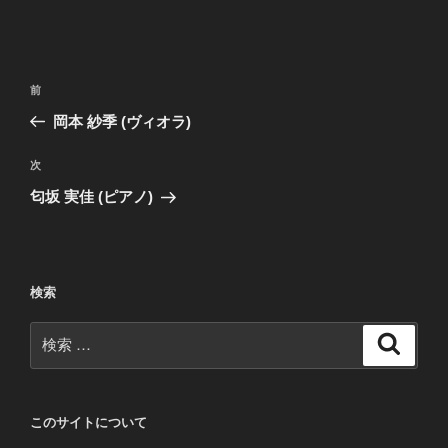
投
過
前
稿
去
岡本 紗季 (ヴィオラ)
ナ
の
ビ
投
次
次
稿
ゲ
の
匂坂 実佳 (ピアノ)
投
ー
稿
シ
ョ
検索
ン
検
検
索
索:
このサイトについて