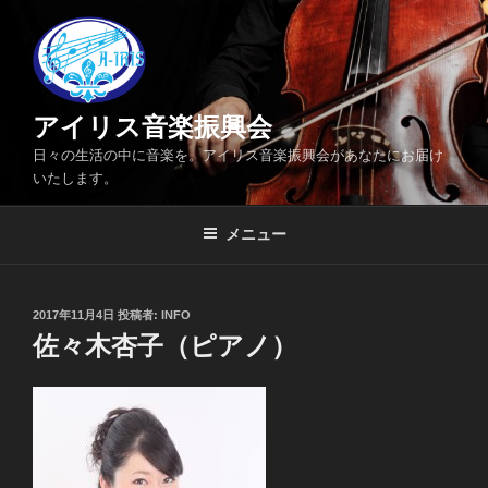
コ
ン
テ
ン
ツ
アイリス音楽振興会
へ
日々の生活の中に音楽を。アイリス音楽振興会があなたにお届け
ス
いたします。
キ
ッ
メニュー
プ
投
2017年11月4日
投稿者:
INFO
稿
佐々木杏子（ピアノ）
日: