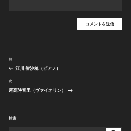
投
過
前
稿
去
江川 智沙穂（ピアノ）
ナ
の
ビ
投
次
次
稿
ゲ
の
尾高詩音里（ヴァイオリン）
投
ー
稿
シ
ョ
検索
ン
検