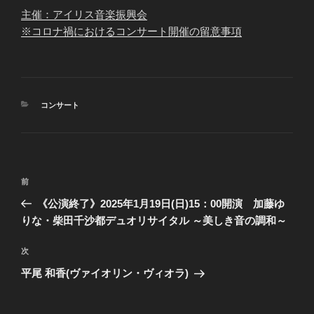
主催：アイリス音楽振興会
※コロナ禍におけるコンサート開催の留意事項
カ
コンサート
テ
ゴ
リ
ー
投
過
前
稿
去
《公演終了》2025年1月19日(日)15：00開演 加藤ゆ
ナ
の
りな・柴田千沙都デュオリサイタル ～美しき音の調和～
ビ
投
稿
ゲ
次
次
の
ー
平尾 和香(ヴァイオリン・ヴィオラ)
投
シ
稿
ョ