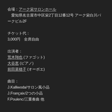
会場：
アーク栄サロンホール
愛知県名古屋市中区栄2丁目12番12号 アーク栄白川パ
ークビル2F
チケット代：
3,000円 全席自由
出演者：
荒木翔也
(ファゴット)
大谷恵
(ピアノ)
前田菜穂子
(オーボエ)
曲目：
J.Kalliwoda/サロン風小品
J.Françaix/2つの小品
F.Poulenc/三重奏曲 他