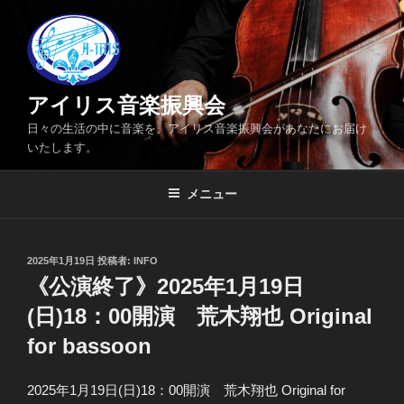
コ
ン
テ
ン
ツ
アイリス音楽振興会
へ
日々の生活の中に音楽を。アイリス音楽振興会があなたにお届け
ス
いたします。
キ
ッ
メニュー
プ
投
2025年1月19日
投稿者:
INFO
稿
《公演終了》2025年1月19日
日:
(日)18：00開演 荒木翔也 Original
for bassoon
2025年1月19日(日)18：00開演 荒木翔也 Original for