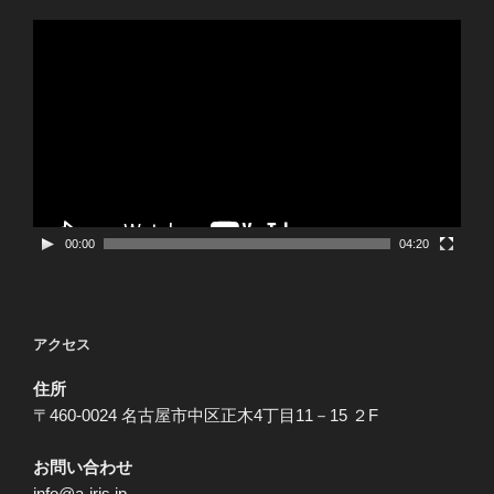
動
画
プ
レ
ー
ヤ
ー
00:00
04:20
アクセス
住所
〒460-0024 名古屋市中区正木4丁目11－15 ２F
お問い合わせ
info@a-iris.jp